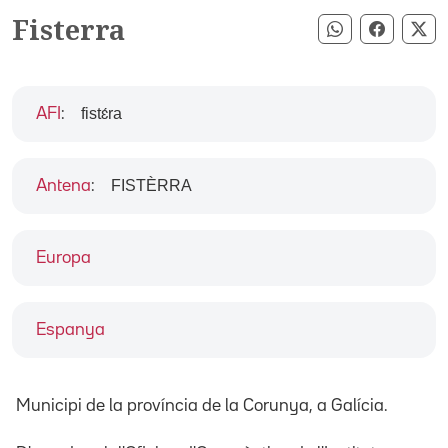
Fisterra
Compartir pe
Compart
Co
fistɛ́ra
AFI
:
FISTÈRRA
Antena
:
Europa
Espanya
Municipi de la província de la Corunya, a Galícia.