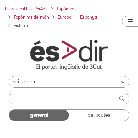
Llibre d'estil
ésAdir
Topònims
Topònims del món
Europa
Espanya
Fisterra
general
pel·lícules