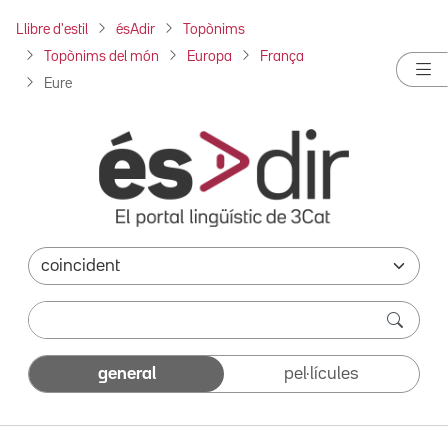
Llibre d'estil
ésAdir
Topònims
Topònims del món
Europa
França
Eure
general
pel·lícules