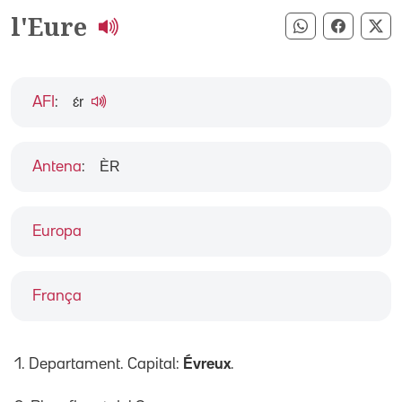
l'Eure
Compartir pe
Compart
Co
ɛ́r
AFI
:
ÈR
Antena
:
Europa
França
1. Departament. Capital:
Évreux
.