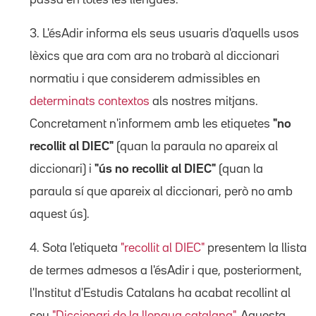
3. L'ésAdir informa els seus usuaris d'aquells usos
lèxics que ara com ara no trobarà al diccionari
normatiu i que considerem admissibles en
determinats contextos
als nostres mitjans.
Concretament n'informem amb les etiquetes
"no
recollit al DIEC"
(quan la paraula no apareix al
diccionari) i
"ús no recollit al DIEC"
(quan la
paraula sí que apareix al diccionari, però no amb
aquest ús).
4. Sota l'etiqueta
"recollit al DIEC"
presentem la llista
de termes admesos a l'ésAdir i que, posteriorment,
l'Institut d'Estudis Catalans ha acabat recollint al
seu
"Diccionari de la llengua catalana"
. Aquesta