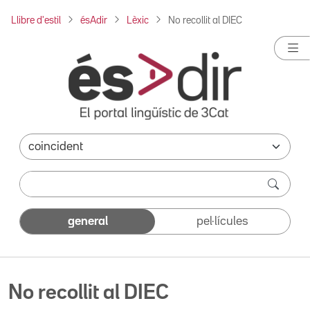
Llibre d'estil
ésAdir
Lèxic
No recollit al DIEC
general
pel·lícules
No recollit al DIEC