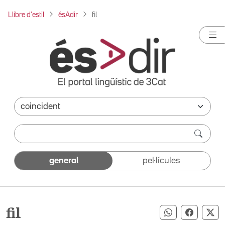
Llibre d'estil
ésAdir
fil
general
pel·lícules
fil
Compartir pe
Compart
Co