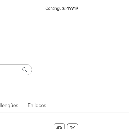
Continguts:
49919
 llengües
Enllaços