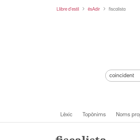
Llibre d'estil
ésAdir
fiscalista
Lèxic
Topònims
Noms pro