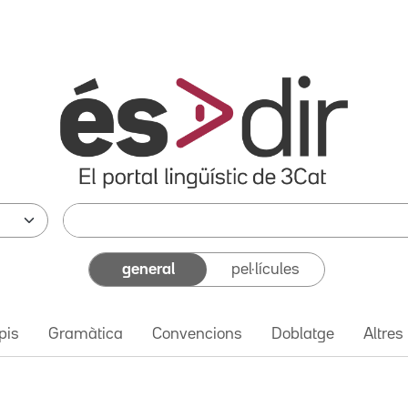
general
pel·lícules
pis
Gramàtica
Convencions
Doblatge
Altres