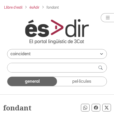
Llibre d'estil
ésAdir
fondant
general
pel·lícules
fondant
Compartir pe
Compart
Co