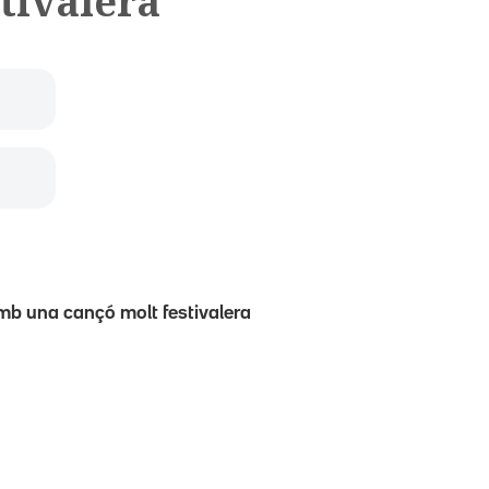
stivalera
mb una cançó molt festivalera