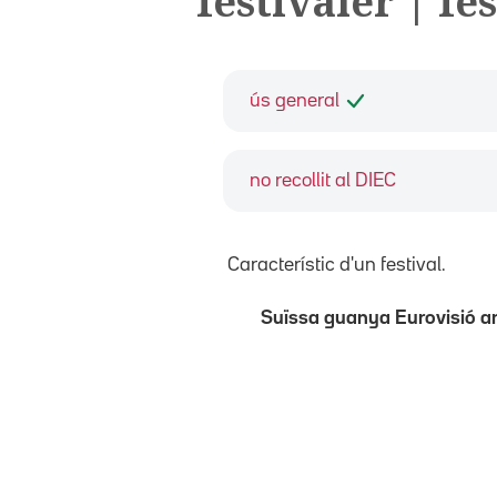
festivaler | fe
ús general
no recollit al DIEC
Característic d'un festival.
Suïssa guanya Eurovisió a