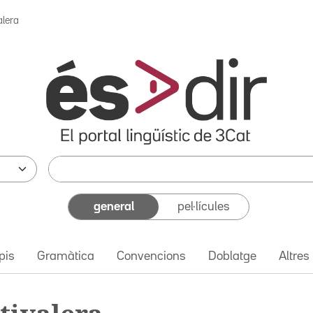
valera
general
pel·lícules
pis
Gramàtica
Convencions
Doblatge
Altres