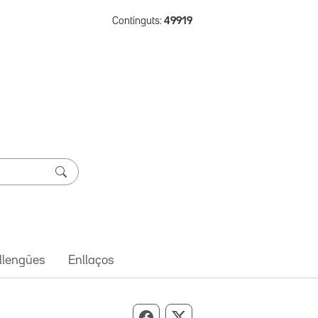
Continguts:
49919
 llengües
Enllaços