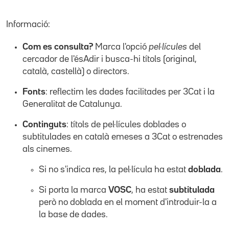
Informació:
Com es consulta?
Marca l'opció
pel·lícules
del
cercador de l'ésAdir i busca-hi títols (original,
català, castellà) o directors.
Fonts
: reflectim les dades facilitades per 3Cat i la
Generalitat de Catalunya.
Continguts
: títols de pel·lícules doblades o
subtitulades en català emeses a 3Cat o estrenades
als cinemes.
Si no s'indica res, la pel·lícula ha estat
doblada
.
Si porta la marca
VOSC
, ha estat
subtitulada
però no doblada en el moment d'introduir-la a
la base de dades.