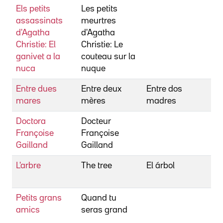
Els petits
Les petits
Be
assassinats
meurtres
Re
d'Agatha
d'Agatha
Christie: El
Christie: Le
ganivet a la
couteau sur la
nuca
nuque
Entre dues
Entre deux
Entre dos
Be
mares
mères
madres
Re
Doctora
Docteur
Be
Françoise
Françoise
Je
Gailland
Gailland
L'arbre
The tree
El árbol
Be
Ju
Petits grans
Quand tu
Be
amics
seras grand
An
Mé