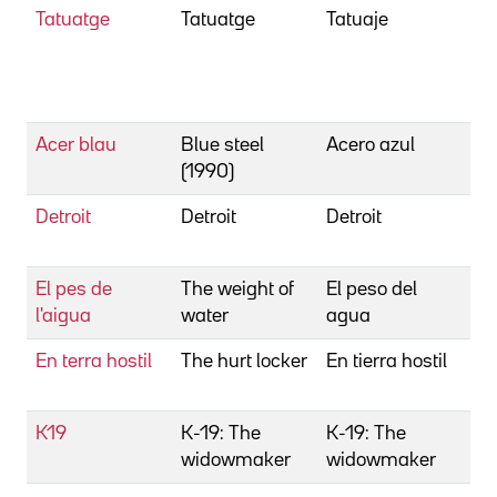
Tatuatge
Tatuatge
Tatuaje
Bi
Lu
Jo
Jo
Acer blau
Blue steel
Acero azul
Bi
(1990)
Ka
Detroit
Detroit
Detroit
Bi
Ka
El pes de
The weight of
El peso del
Bi
l'aigua
water
agua
Ka
En terra hostil
The hurt locker
En tierra hostil
Bi
Ka
K19
K-19: The
K-19: The
Bi
widowmaker
widowmaker
Ka