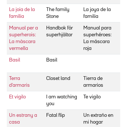
La joia de la
The family
La joya de la
Be
família
Stone
familia
T
Manual per a
Handbok för
Manual para
Bh
superherois:
superhjältar
superhéroes:
An
La màscara
La máscara
Fo
vermella
roja
Pa
Basil
Basil
Bh
R
Terra
Closet land
Tierra de
Bh
d'armaris
armarios
R
Et vigilo
I am watching
Te vigilo
Bh
you
Ma
Un estrany a
Fatal flip
Un extraño en
Bh
casa
mi hogar
Ma