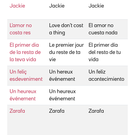
Jackie
Jackie
Jackie
Be
An
L'amor no
Love don't cost
El amor no
Be
costa res
a thing
cuesta nada
El primer dia
Le premier jour
El primer día
Be
de la resta de
du reste de ta
del resto de tu
Ré
la teva vida
vie
vida
Un feliç
Un hereux
Un feliz
Be
esdeveniment
événement
acontecimiento
Ré
Un heureux
Un heureux
Be
événement
événement
Ré
Zarafa
Zarafa
Zarafa
Be
Ré
Li
Ch