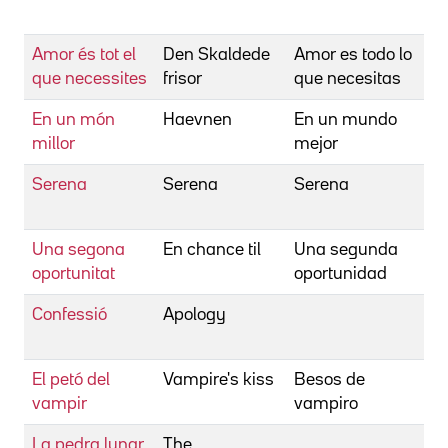
Ma
Amor és tot el
Den Skaldede
Amor es todo lo
Bi
que necessites
frisor
que necesitas
Su
En un món
Haevnen
En un mundo
Bi
millor
mejor
Su
Serena
Serena
Serena
Bi
Su
Una segona
En chance til
Una segunda
Bi
oportunitat
oportunidad
Su
Confessió
Apology
Bi
Ro
El petó del
Vampire's kiss
Besos de
Bi
vampir
vampiro
Ro
La pedra lunar
The
Bi