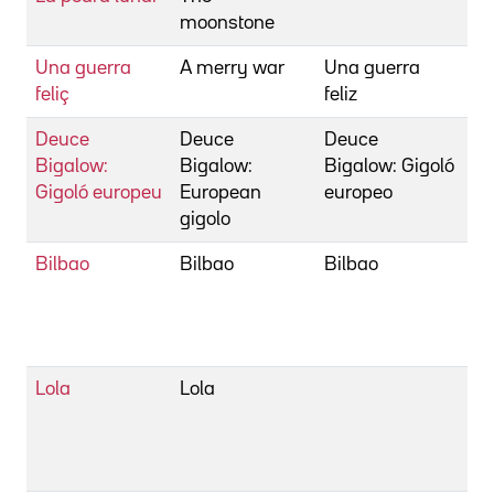
moonstone
Ro
Una guerra
A merry war
Una guerra
Bi
feliç
feliz
Ro
Deuce
Deuce
Deuce
Bi
Bigalow:
Bigalow:
Bigalow: Gigoló
Mi
Gigoló europeu
European
europeo
gigolo
Bilbao
Bilbao
Bilbao
Bi
Lu
Jo
Jo
Lola
Lola
Bi
Lu
Jo
Jo