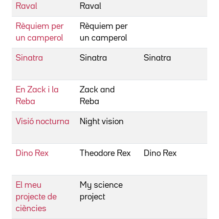
Raval
Raval
Fr
Rèquiem per
Rèquiem per
Be
un camperol
un camperol
Fr
Sinatra
Sinatra
Sinatra
Be
Fr
En Zack i la
Zack and
Be
Reba
Reba
Ni
Visió nocturna
Night vision
Be
Gil
Dino Rex
Theodore Rex
Dino Rex
Be
Jo
El meu
My science
Be
projecte de
project
Jo
ciències