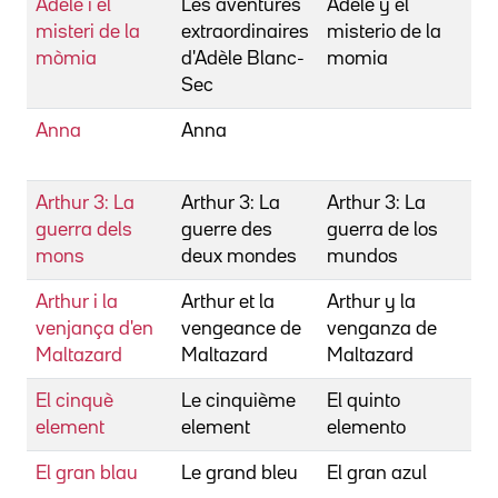
Adèle i el
Les aventures
Adèle y el
Be
misteri de la
extraordinaires
misterio de la
Lu
mòmia
d'Adèle Blanc-
momia
Sec
Anna
Anna
Be
Lu
Arthur 3: La
Arthur 3: La
Arthur 3: La
Be
guerra dels
guerre des
guerra de los
Lu
mons
deux mondes
mundos
Arthur i la
Arthur et la
Arthur y la
Be
venjança d'en
vengeance de
venganza de
Lu
Maltazard
Maltazard
Maltazard
El cinquè
Le cinquième
El quinto
Be
element
element
elemento
Lu
El gran blau
Le grand bleu
El gran azul
Be