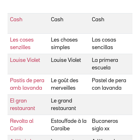
Ér
Cash
Cash
Cash
Be
Ér
Les coses
Les choses
Las cosas
Be
senzilles
simples
sencillas
Ér
Louise Violet
Louise Violet
La primera
Be
escuela
Ér
Pastís de pera
Le goût des
Pastel de pera
Be
amb lavanda
merveilles
con lavanda
Ér
El gran
Le grand
Be
restaurant
restaurant
Ja
Revolta al
Estouffade à la
Bucaneros
Be
Carib
Caraïbe
siglo xx
Ja