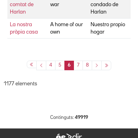
comtat de
war
condado de
Harlan
Harlan
La nostra
A home of our
Nuestro propio
Bi
pròpia casa
own
hogar
4
5
6
7
8
1177 elements
Continguts:
49919