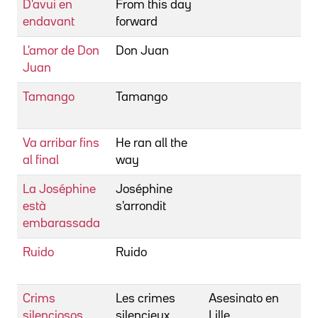
D'avui en
From this day
Be
endavant
forward
Jo
L'amor de Don
Don Juan
Be
Juan
Jo
Tamango
Tamango
Be
Jo
Va arribar fins
He ran all the
Be
al final
way
Jo
La Joséphine
Joséphine
Be
està
s'arrondit
Ma
embarassada
Ruido
Ruido
Be
Ma
Crims
Les crimes
Asesinato en
Be
silenciosos
silencieux
Lille
Fr