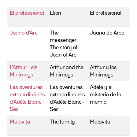
Lu
El professional
Léon
El profesional
Be
Lu
Joana d'Arc
The
Juana de Arco
Be
messenger:
Lu
The story of
Joan of Arc
L'Arthur i els
Arthur and the
Arthur y los
Be
Minimoys
Minimoys
Minimoys
Lu
Les aventures
Les aventures
Adele y el
Be
extraordinàries
extraordinaires
misterio de la
Lu
d'Adèle Blanc-
d'Adèle Blanc-
momia
Sec
Sec
Malavita
The family
Malavita
Be
Lu