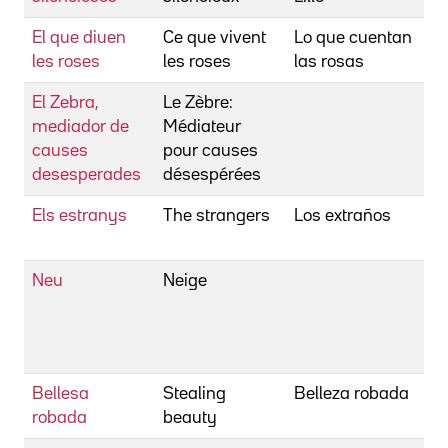
El que diuen
Ce que vivent
Lo que cuentan
Be
les roses
les roses
las rosas
Fr
El Zebra,
Le Zèbre:
Be
mediador de
Médiateur
Fr
causes
pour causes
desesperades
désespérées
Els estranys
The strangers
Los extraños
Be
Br
Neu
Neige
Be
Ju
Ro
Je
Bellesa
Stealing
Belleza robada
Be
robada
beauty
Be