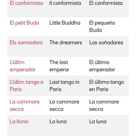
El conformista
Il conformista
El conformista
Be
Be
El petit Buda
Little Buddha
El pequeño
Be
Buda
Be
Els somiadors
The dreamers
Los soñadores
Be
Be
L'últim
The last
El último
Be
emperador
emperor
emperador
Be
L'últim tango a
Last tango in
El último tango
Be
París
Paris
en París
Be
La commare
La commare
La commare
Be
secca
secca
secca
Be
La lluna
La luna
La luna
Be
Be