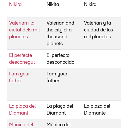
Nikita
Nikita
Nikita
Be
Lu
Valerian i la
Valerian and
Valerian y la
Be
ciutat dels mil
the city of a
ciudad de los
Lu
planetes
thousand
mil planetas
planets
El perfecte
El perfecto
Be
desconegut
desconocido
To
I am your
I am your
Be
father
father
To
Ca
Ma
La plaça del
La plaça del
La plaza del
Be
Diamant
Diamant
Diamante
Fr
Mònica del
Mònica del
Be