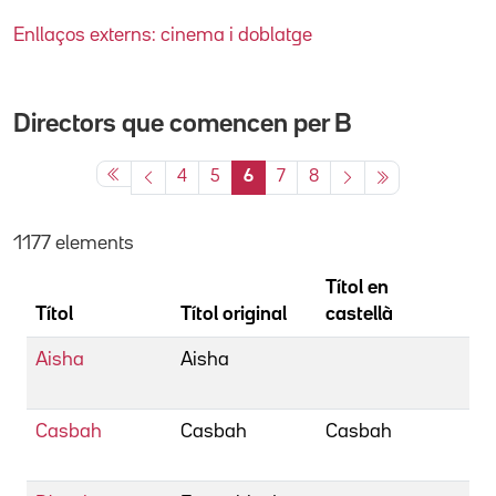
Enllaços externs: cinema i doblatge
Directors que comencen per
B
4
5
6
7
8
1177 elements
Títol en
Títol
Títol original
castellà
Di
Aisha
Aisha
Be
Fr
Casbah
Casbah
Casbah
Be
Jo