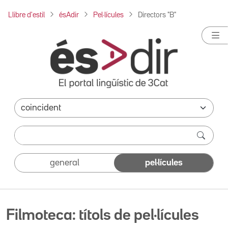
Llibre d'estil
ésAdir
Pel·lícules
Directors "B"
general
pel·lícules
Filmoteca: títols de pel·lícules