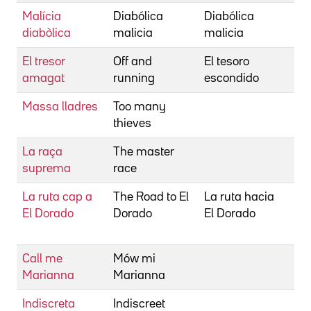
Malícia
Diabólica
Diabólica
Bi
diabòlica
malicia
malicia
An
El tresor
Off and
El tesoro
Bi
amagat
running
escondido
Ed
Massa lladres
Too many
Bi
thieves
Ab
La raça
The master
Bi
suprema
race
He
La ruta cap a
The Road to El
La ruta hacia
Bi
El Dorado
Dorado
El Dorado
Be
Wi
Call me
Mów mi
Bi
Marianna
Marianna
Ka
Indiscreta
Indiscreet
Bi