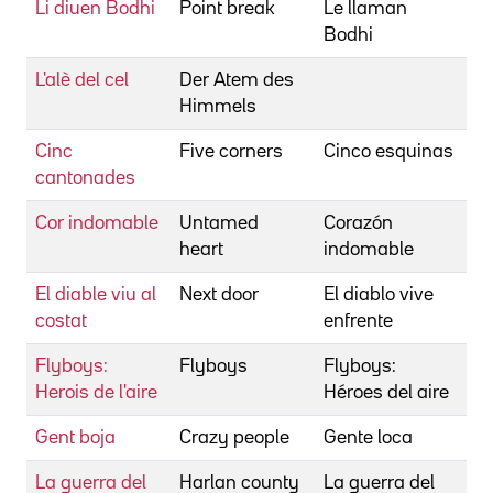
Li diuen Bodhi
Point break
Le llaman
Bi
Bodhi
Ka
L'alè del cel
Der Atem des
Bil
Himmels
Re
Cinc
Five corners
Cinco esquinas
Bi
cantonades
Cor indomable
Untamed
Corazón
Bi
heart
indomable
El diable viu al
Next door
El diablo vive
Bi
costat
enfrente
Flyboys:
Flyboys
Flyboys:
Bi
Herois de l'aire
Héroes del aire
Gent boja
Crazy people
Gente loca
Bi
La guerra del
Harlan county
La guerra del
Bi