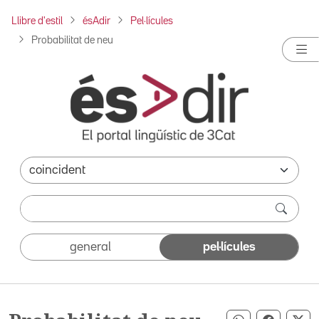
Llibre d'estil
ésAdir
Pel·lícules
Probabilitat de neu
general
pel·lícules