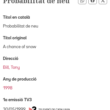
Probabilitat de neu
Compartir pe
Compart
Co
Títol en català
Probabilitat de neu
Títol original
A chance of snow
Direcció
Bill, Tony
Any de producció
1998
1a emissió TV3
30/05/1999