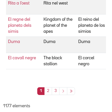
Rita a l'oest
Rita nel west
B
F
El regne del
Kingdom of the
El reino del
B
planeta dels
planet of the
planeta de los
simis
apes
simios
Duma
Duma
Duma
B
C
El cavall negre
The black
El corcel
B
stallion
negro
C
1
2
3
1177 elements