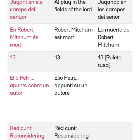
Jugant en els
At play in the
Jugando en
B
camps del
fields of the lord
los campos
H
senyor
del señor
En Robert
Robert Mitchum
La muerte de
B
Mitchum és
est mort
Robert
O
mort
Mitchum
K
13
13
13 (Ruleta
B
rusa)
G
Elio Petri...
Elio Petri...
B
apunts sobre un
appunti su un
F
autor
autore
G
N
L
S
Red cunt:
Red cunt:
B
Reconsidering
Reconsidering