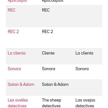
Apocalipsi
Apocalipsis
J
REC
REC
B
J
P
REC 2
REC 2
B
J
P
La clienta
Cliente
La clienta
B
J
Sonora
Sonora
Sonora
B
A
Satan & Adam
Satan & Adam
B
S
Les ovelles
The sheep
Las ovejas
B
detectives
detectives
detectives