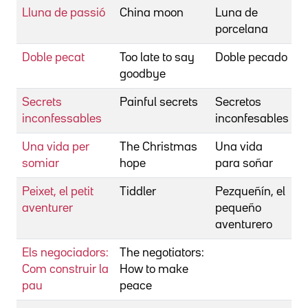
Lluna de passió
China moon
Luna de
B
porcelana
J
Doble pecat
Too late to say
Doble pecado
B
goodbye
N
Secrets
Painful secrets
Secretos
B
inconfessables
inconfesables
N
Una vida per
The Christmas
Una vida
B
somiar
hope
para soñar
N
Peixet, el petit
Tiddler
Pezqueñín, el
B
aventurer
pequeño
M
aventurero
A
Els negociadors:
The negotiators:
B
Com construir la
How to make
R
pau
peace