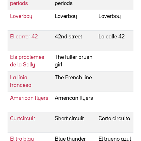
periods
periods
Loverboy
Loverboy
Loverboy
B
K
El carrer 42
42nd street
La calle 42
B
L
Els problemes
The fuller brush
B
de la Sally
girl
L
La línia
The French line
B
francesa
L
American flyers
American flyers
B
J
Curtcircuit
Short circuit
Corto circuito
B
J
El tro blau
Blue thunder
El trueno azul
B