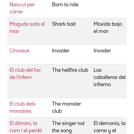
Nascut per
Born to ride
B
córrer
G
Moguda sota el
Shark bait
Movida bajo
B
mar
el mar
H
F
L'invasor
Invader
Invader
B
H
El club del foc
The hellfire club
Los
B
de l'infern
caballeros del
R
infierno
B
M
El club dels
The monster
B
monstres
club
W
El dimoni, la
The singer not
El demonio, la
B
carn i el perdó
the song
carne y el
W