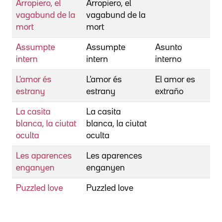
Arropiero, el
Arropiero, el
B
vagabund de la
vagabund de la
C
mort
mort
Assumpte
Assumpte
Asunto
B
intern
intern
interno
C
L'amor és
L'amor és
El amor es
B
estrany
estrany
extraño
C
La casita
La casita
B
blanca, la ciutat
blanca, la ciutat
C
oculta
oculta
Les aparences
Les aparences
B
enganyen
enganyen
C
Puzzled love
Puzzled love
B
P
R