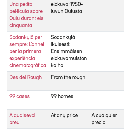
Una petita
elokuva 1950-
v
pel·lícula sobre
luvun Oulusta
Oulu durant els
cinquanta
Sodankylä per
Sodankylä
B
sempre: L’anhel
ikuisesti:
v
per la primera
Ensimmäisen
experiència
elokuvamuiston
cinematogràfica
kaiho
Des del Rough
From the rough
B
P
99 cases
99 homes
B
R
A qualsevol
At any price
A cualquier
B
preu
precio
R