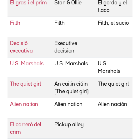
El gras i el prim
Stan & Ollie
El gordo y el
B
flaco
S
Filth
Filth
Filth, el sucio
B
S
Decisió
Executive
B
executiva
decision
S
U.S. Marshals
U.S. Marshals
U.S.
B
Marshals
S
The quiet girl
An cailín ciúin
The quiet girl
B
(The quiet girl)
C
Alien nation
Alien nation
Alien nación
B
G
El carreró del
Pickup alley
B
crim
G