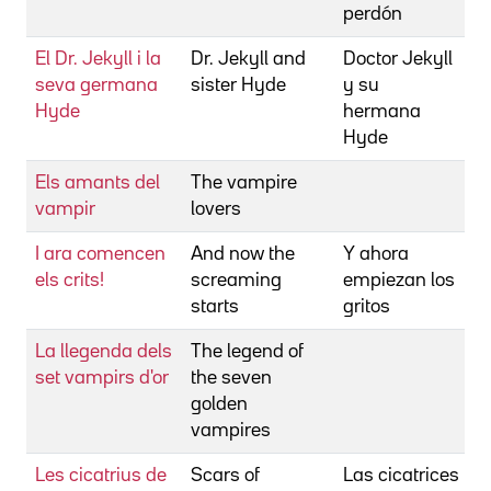
perdón
El Dr. Jekyll i la
Dr. Jekyll and
Doctor Jekyll
B
seva germana
sister Hyde
y su
W
Hyde
hermana
Hyde
Els amants del
The vampire
B
vampir
lovers
W
I ara comencen
And now the
Y ahora
B
els crits!
screaming
empiezan los
W
starts
gritos
La llegenda dels
The legend of
B
set vampirs d'or
the seven
W
golden
vampires
Les cicatrius de
Scars of
Las cicatrices
B