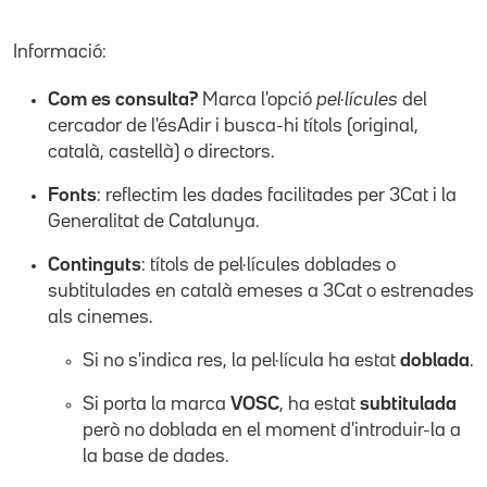
Informació:
Com es consulta?
Marca l'opció
pel·lícules
del
cercador de l'ésAdir i busca-hi títols (original,
català, castellà) o directors.
Fonts
: reflectim les dades facilitades per 3Cat i la
Generalitat de Catalunya.
Continguts
: títols de pel·lícules doblades o
subtitulades en català emeses a 3Cat o estrenades
als cinemes.
Si no s'indica res, la pel·lícula ha estat
doblada
.
Si porta la marca
VOSC
, ha estat
subtitulada
però no doblada en el moment d'introduir-la a
la base de dades.