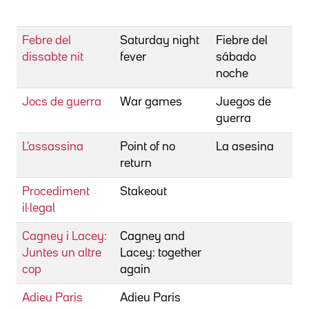
J
Febre del
Saturday night
Fiebre del
B
dissabte nit
fever
sábado
J
noche
Jocs de guerra
War games
Juegos de
B
guerra
J
L'assassina
Point of no
La asesina
B
return
J
Procediment
Stakeout
B
il·legal
J
Cagney i Lacey:
Cagney and
B
Juntes un altre
Lacey: together
cop
again
Adieu Paris
Adieu Paris
B