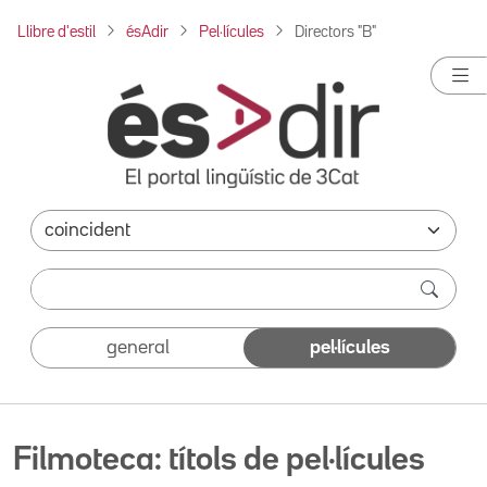
Llibre d'estil
ésAdir
Pel·lícules
Directors "B"
general
pel·lícules
Filmoteca: títols de pel·lícules