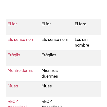
G
R
I
El far
El far
El faro
B
M
Els sense nom
Els sense nom
Los sin
B
nombre
J
Fràgils
Frágiles
B
J
Mentre dorms
Mientras
B
duermes
J
Musa
Muse
B
J
REC 4:
REC 4:
B