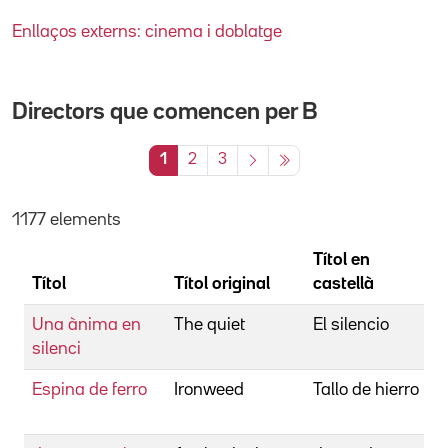
Enllaços externs: cinema i doblatge
Directors que comencen per
B
1
2
3
1177 elements
Títol en
Títol
Títol original
castellà
D
Una ànima en
The quiet
El silencio
B
silenci
J
Espina de ferro
Ironweed
Tallo de hierro
B
H