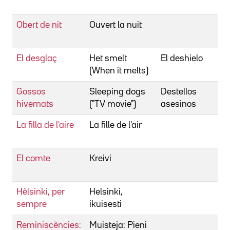
É
Obert de nit
Ouvert la nuit
B
É
El desglaç
Het smelt
El deshielo
B
(When it melts)
V
Gossos
Sleeping dogs
Destellos
B
hivernats
("TV movie")
asesinos
M
La filla de l'aire
La fille de l'air
B
M
El comte
Kreivi
B
v
Hèlsinki, per
Helsinki,
B
sempre
ikuisesti
v
Reminiscències:
Muisteja: Pieni
B