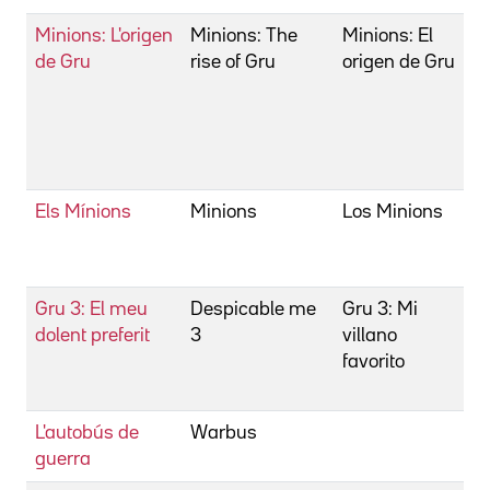
Minions: L'origen
Minions: The
Minions: El
B
de Gru
rise of Gru
origen de Gru
A
B
V
J
d
Els Mínions
Minions
Los Minions
B
C
P
Gru 3: El meu
Despicable me
Gru 3: Mi
B
dolent preferit
3
villano
C
favorito
P
G
L'autobús de
Warbus
B
guerra
F