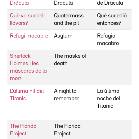
Dràcula
Dracula
de Drácula
W
Què va succeir
Quatermass
Qué sucedió
B
llavors?
and the pit
entonces?
W
Refugi macabre
Asylum
Refugio
B
macabro
W
Sherlock
The masks of
B
Holmes i les
death
W
màscares de la
mort
L'última nit del
A night to
La última
B
Titanic
remember
noche del
W
Titanic
B
R
The Florida
The Florida
B
Project
Project