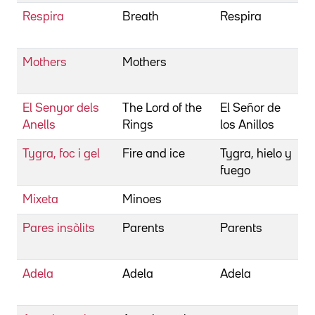
Respira
Breath
Respira
B
S
Mothers
Mothers
B
M
El Senyor dels
The Lord of the
El Señor de
B
Anells
Rings
los Anillos
R
Tygra, foc i gel
Fire and ice
Tygra, hielo y
B
fuego
R
Mixeta
Minoes
B
Pares insòlits
Parents
Parents
B
B
Adela
Adela
Adela
B
C