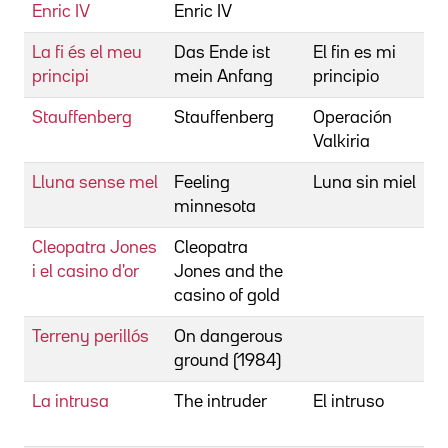
Enric IV
Enric IV
B
La fi és el meu
Das Ende ist
El fin es mi
B
principi
mein Anfang
principio
Stauffenberg
Stauffenberg
Operación
B
Valkiria
Lluna sense mel
Feeling
Luna sin miel
B
minnesota
S
Cleopatra Jones
Cleopatra
B
i el casino d'or
Jones and the
casino of gold
Terreny perillós
On dangerous
B
ground (1984)
La intrusa
The intruder
El intruso
B
D