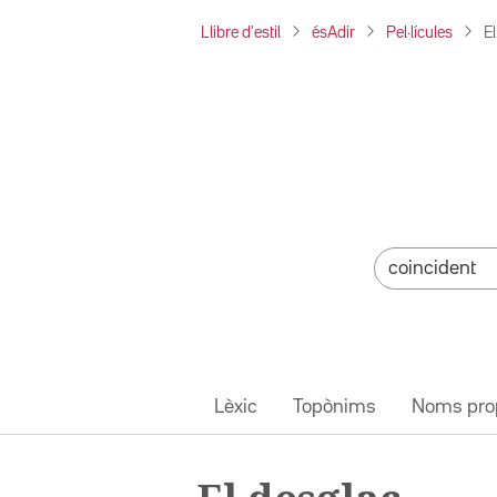
Llibre d'estil
ésAdir
Pel·lícules
E
Lèxic
Topònims
Noms pro