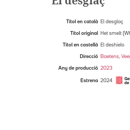
El desglaç
Títol en català
El desglaç
Títol original
Het smelt (Wh
Títol en castellà
El deshielo
Direcció
Baetens, Vee
Any de producció
2023
2024
Estrena