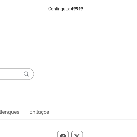
Continguts:
49919
 llengües
Enllaços