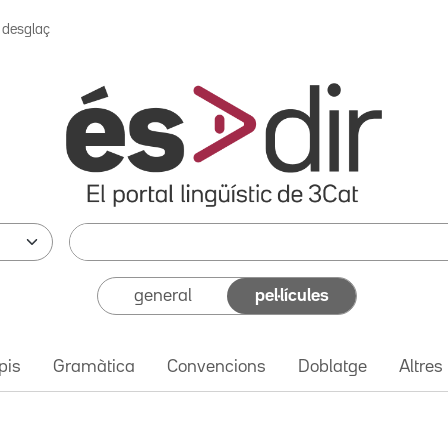
l desglaç
general
pel·lícules
pis
Gramàtica
Convencions
Doblatge
Altres