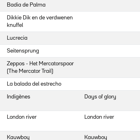
Badia de Palma
Dikkie Dik en de verdwenen
knuffel
Lucrecia
Seitensprung
Zeppos - Het Mercatorspoor
(The Mercator Trail)
La balada del estrecho
Indigènes
Days of glory
London river
London river
Kauwboy
Kauwboy