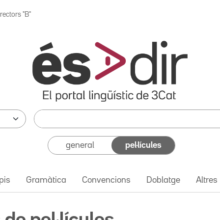
rectors "B"
general
pel·lícules
pis
Gramàtica
Convencions
Doblatge
Altres