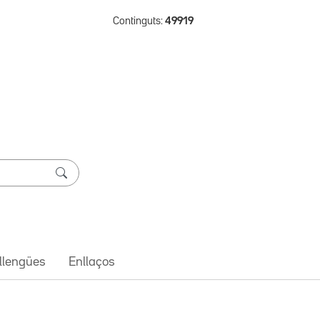
Continguts:
49919
 llengües
Enllaços