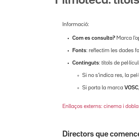
Filmoteca: títols
Informació:
Com es consulta?
Marca l'o
Fonts
: reflectim les dades f
Continguts
: títols de pel·l
Si no s'indica res, la pel
Si porta la marca
VOSC
Enllaços externs: cinema i dobla
Directors que comenc