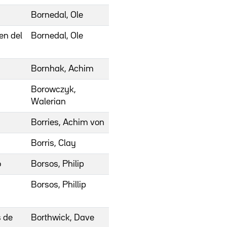
Bornedal, Ole
en del
Bornedal, Ole
Bornhak, Achim
Borowczyk,
Walerian
Borries, Achim von
Borris, Clay
o
Borsos, Philip
Borsos, Phillip
s de
Borthwick, Dave