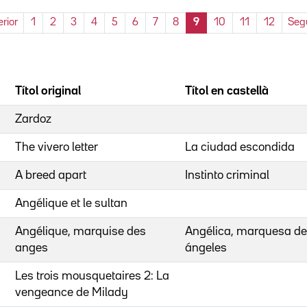
rior
1
2
3
4
5
6
7
8
9
10
11
12
Seg
Títol original
Títol en castellà
Zardoz
The vivero letter
La ciudad escondida
A breed apart
Instinto criminal
Angélique et le sultan
Angélique, marquise des
Angélica, marquesa de
anges
ángeles
Les trois mousquetaires 2: La
vengeance de Milady