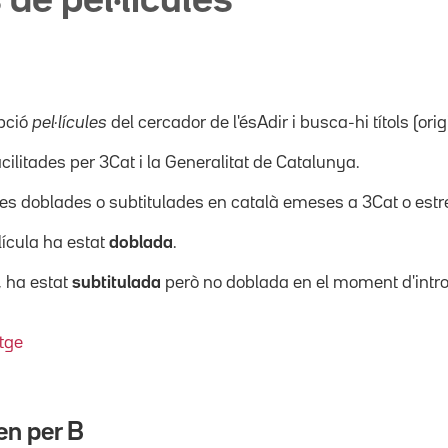
 de pel·lícules
pció
pel·lícules
del cercador de l'ésAdir i busca-hi títols (orig
acilitades per 3Cat i la Generalitat de Catalunya.
ícules doblades o subtitulades en català emeses a 3Cat o es
·lícula ha estat
doblada
.
, ha estat
subtitulada
però no doblada en el moment d'intro
tge
en per
B