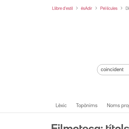
Llibre d'estil
ésAdir
Pel·lícules
Di
Lèxic
Topònims
Noms pro