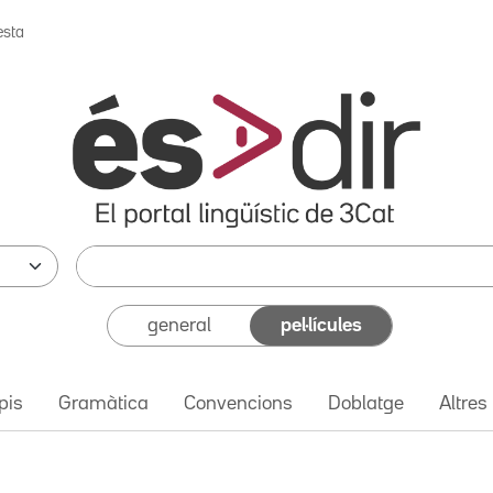
esta
general
pel·lícules
pis
Gramàtica
Convencions
Doblatge
Altres