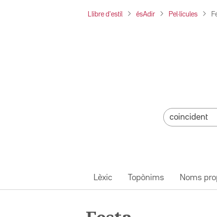
Llibre d'estil
ésAdir
Pel·lícules
F
Lèxic
Topònims
Noms pro