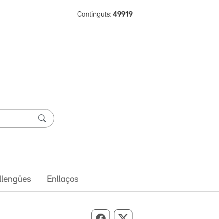
Continguts:
49919
 llengües
Enllaços