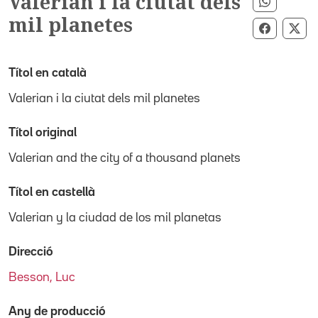
Valerian i la ciutat dels
Compart
mil planetes
Comparti
Com
Títol en català
Valerian i la ciutat dels mil planetes
Títol original
Valerian and the city of a thousand planets
Títol en castellà
Valerian y la ciudad de los mil planetas
Direcció
Besson, Luc
Any de producció