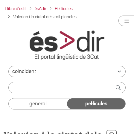
Llibre d'estil
ésAdir
Pel·lícules
Valerian i la ciutat dels mil planetes
general
pel·lícules