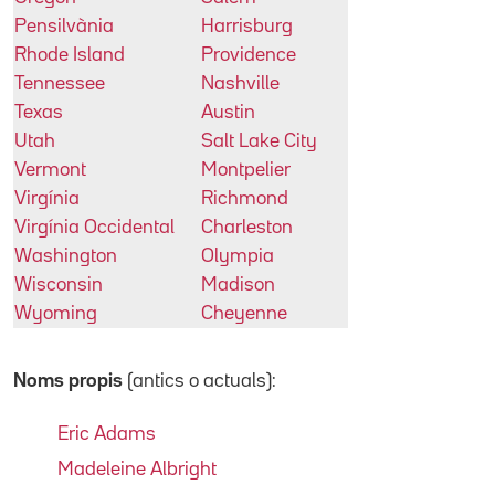
Pensilvània
Harrisburg
Rhode Island
Providence
Tennessee
Nashville
Texas
Austin
Utah
Salt Lake City
Vermont
Montpelier
Virgínia
Richmond
Virgínia Occidental
Charleston
Washington
Olympia
Wisconsin
Madison
Wyoming
Cheyenne
Noms propis
(antics o actuals):
Eric Adams
Madeleine Albright