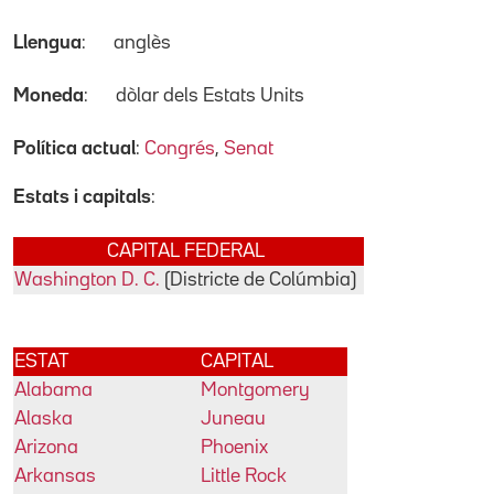
Llengua
:
anglès
Moneda
:
dòlar dels Estats Units
Política actual
:
Congrés
,
Senat
Estats i capitals
:
CAPITAL FEDERAL
Washington D. C.
(Districte de Colúmbia)
ESTAT
CAPITAL
Alabama
Montgomery
Alaska
Juneau
Arizona
Phoenix
Arkansas
Little Rock