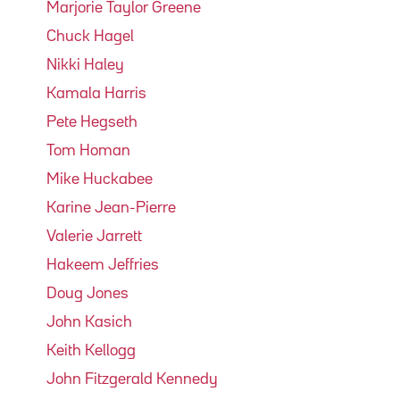
Marjorie Taylor Greene
Chuck Hagel
Nikki Haley
Kamala Harris
Pete Hegseth
Tom Homan
Mike Huckabee
Karine Jean-Pierre
Valerie Jarrett
Hakeem Jeffries
Doug Jones
John Kasich
Keith Kellogg
John Fitzgerald Kennedy