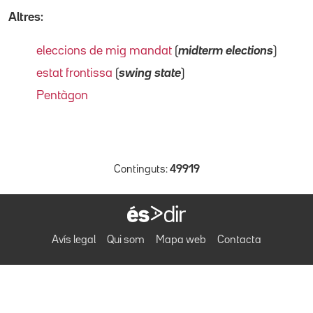
Altres:
eleccions de mig mandat
(
midterm elections
)
estat frontissa
(
swing state
)
Pentàgon
Continguts:
49919
Avís legal
Qui som
Mapa web
Contacta