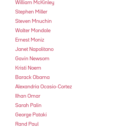
William McKinley
Stephen Miller
Steven Mnuchin
Walter Mondale
Ernest Moniz
Janet Napolitano
Gavin Newsom
Kristi Noem
Barack Obama
Alexandria Ocasio-Cortez
Ilhan Omar
Sarah Palin
George Pataki
Rand Paul