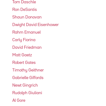
Tom Daschle
Ron DeSantis
Shaun Donovan
Dwight David Eisenhower
Rahm Emanuel
Carly Fiorina
David Friedman
Matt Gaetz
Robert Gates
Timothy Geithner
Gabrielle Giffords
Newt Gingrich
Rudolph Giuliani
Al Gore