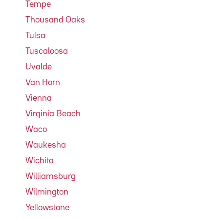
Tempe
Thousand Oaks
Tulsa
Tuscaloosa
Uvalde
Van Horn
Vienna
Virginia Beach
Waco
Waukesha
Wichita
Williamsburg
Wilmington
Yellowstone