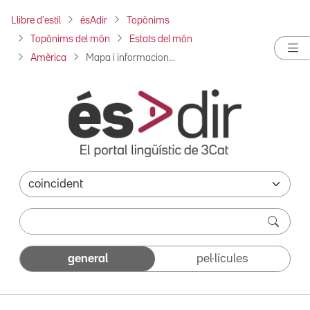
Llibre d'estil
ésAdir
Topònims
Topònims del món
Estats del món
Amèrica
Mapa i informacion...
general
pel·lícules