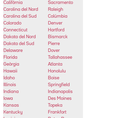
Califòrnia
Sacramento
Carolina del Nord
Raleigh
Carolina del Sud
Colúmbia
Colorado
Denver
Connecticut
Hartford
Dakota del Nord
Bismarck
Dakota del Sud
Pierre
Delaware
Dover
Florida
Tallahassee
Geòrgia
Atlanta
Hawaii
Honolulu
Idaho
Boise
Illinois
Springfield
Indiana
Indianapolis
Iowa
Des Moines
Kansas
Topeka
Kentucky
Frankfort