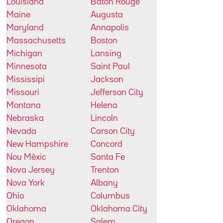
Louisiana
Baton Rouge
Maine
Augusta
Maryland
Annapolis
Massachusetts
Boston
Michigan
Lansing
Minnesota
Saint Paul
Mississipi
Jackson
Missouri
Jefferson City
Montana
Helena
Nebraska
Lincoln
Nevada
Carson City
New Hampshire
Concord
Nou Mèxic
Santa Fe
Nova Jersey
Trenton
Nova York
Albany
Ohio
Columbus
Oklahoma
Oklahoma City
Oregon
Salem