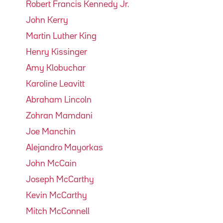
Robert Francis Kennedy Jr.
John Kerry
Martin Luther King
Henry Kissinger
Amy Klobuchar
Karoline Leavitt
Abraham Lincoln
Zohran Mamdani
Joe Manchin
Alejandro Mayorkas
John McCain
Joseph McCarthy
Kevin McCarthy
Mitch McConnell