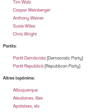
Tim Walz
Caspar Weinberger
Anthony Weiner
Susie Wiles
Chris Wright
Partits
:
Partit Demòcrata
(Democratic Party)
Partit Republicà
(Republican Party)
Altres topònims
:
Albuquerque
Aleutianes, illes
Apalatxes, els