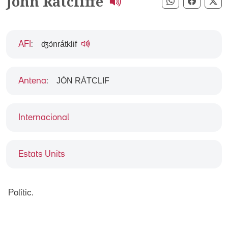
John Ratcliffe
Compartir pe
Compart
Co
ʤɔ́nrátklif
AFI
:
JÒN RÀTCLIF
Antena
:
Internacional
Estats Units
Polític.