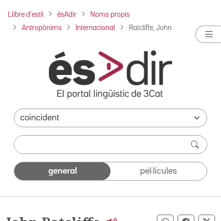
Llibre d'estil
ésAdir
Noms propis
Antropònims
Internacional
Ratcliffe, John
general
pel·lícules