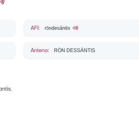
rɔ́ndesántis
AFI
:
RÒN DESSÀNTIS
Antena
:
ntis.