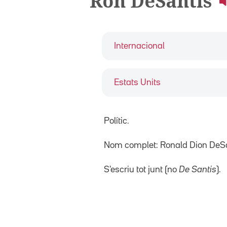
Ron DeSantis
Internacional
Estats Units
Polític.
Nom complet: Ronald Dion DeSa
S'escriu tot junt (no
De Santis
).