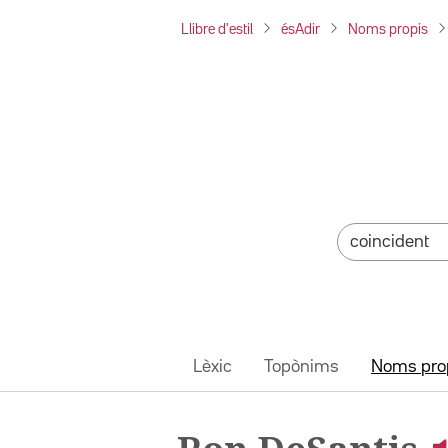
Llibre d'estil
ésAdir
Noms propis
Lèxic
Topònims
Noms pro