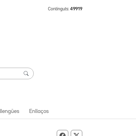
Continguts:
49919
 llengües
Enllaços