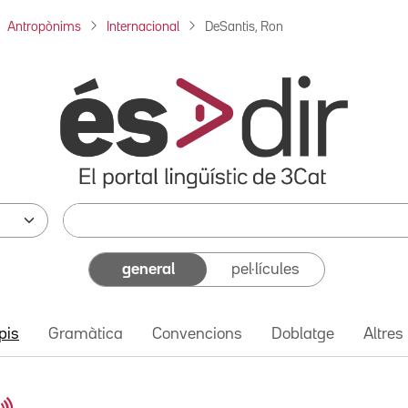
Antropònims
Internacional
DeSantis, Ron
general
pel·lícules
pis
Gramàtica
Convencions
Doblatge
Altres