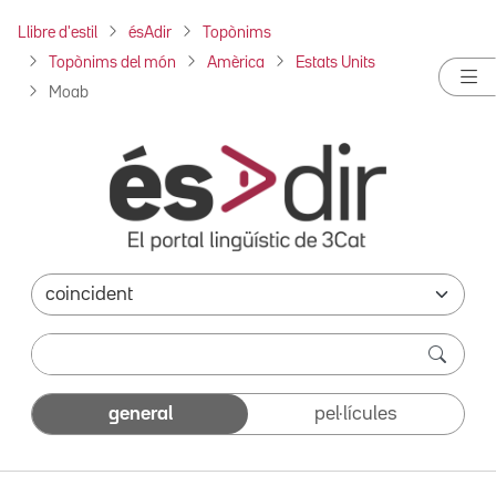
Llibre d'estil
ésAdir
Topònims
Topònims del món
Amèrica
Estats Units
Moab
general
pel·lícules