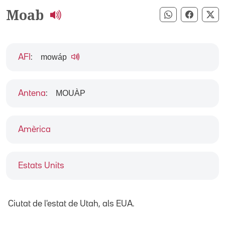
Moab
Compartir pe
Compart
Co
mowáp
AFI
:
MOUÀP
Antena
:
Amèrica
Estats Units
Ciutat de l'estat de Utah, als EUA.