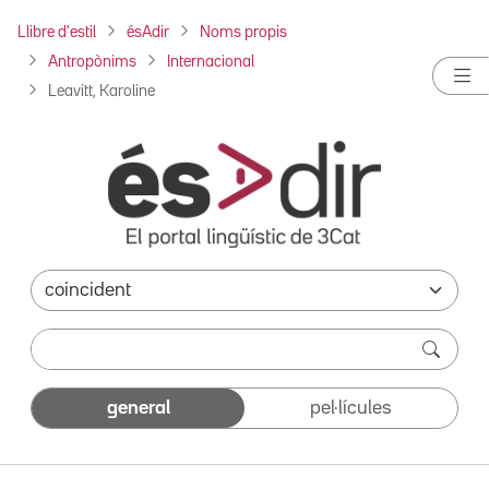
Llibre d'estil
ésAdir
Noms propis
Antropònims
Internacional
Leavitt, Karoline
general
pel·lícules