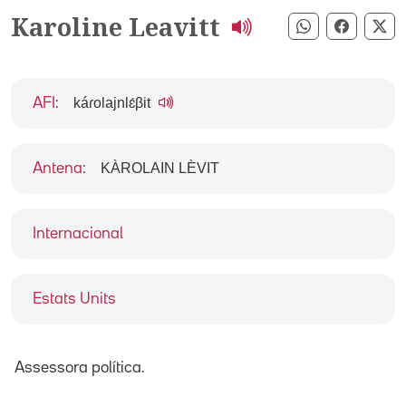
Karoline Leavitt
Compartir pe
Compart
Co
káɾolajnlɛ́βit
AFI
:
KÀROLAIN LÈVIT
Antena
:
Internacional
Estats Units
Assessora política.