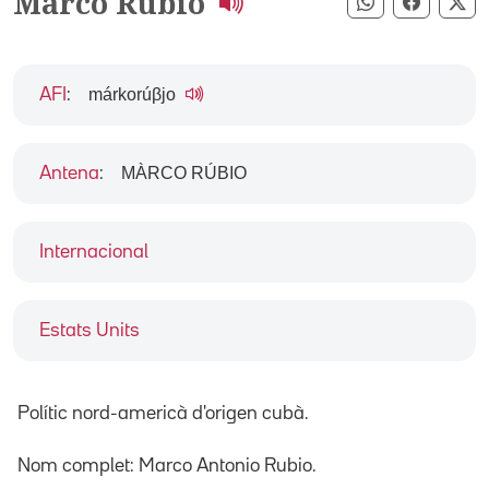
Marco Rubio
Compartir pe
Compart
Co
márkorúβjo
AFI
:
MÀRCO RÚBIO
Antena
:
Internacional
Estats Units
Polític nord-americà d'origen cubà.
Nom complet: Marco Antonio Rubio.