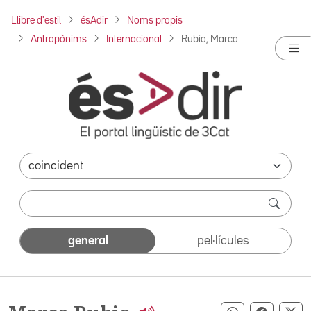
Llibre d'estil
ésAdir
Noms propis
Antropònims
Internacional
Rubio, Marco
general
pel·lícules