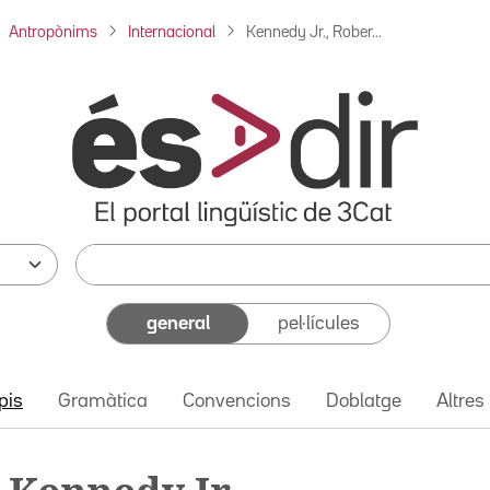
Antropònims
Internacional
Kennedy Jr., Rober...
general
pel·lícules
pis
Gramàtica
Convencions
Doblatge
Altres