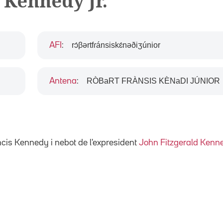
 Kennedy Jr.
rɔ́βərtfɾánsiskɛ́nəðiʒúnior
AFI
:
RÒBaRT FRÀNSIS KÈNaDI JÚNIOR
Antena
:
ancis Kennedy i nebot de l'expresident
John Fitzgerald Kenn