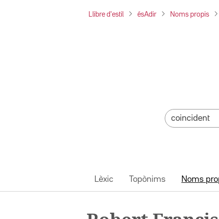
Llibre d'estil
ésAdir
Noms propis
Lèxic
Topònims
Noms pro