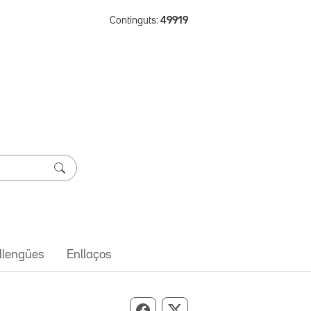
Continguts:
49919
 llengües
Enllaços