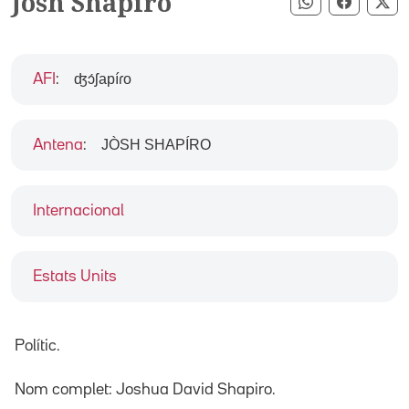
Josh Shapiro
Compartir pe
Compart
Co
ʤɔ́ʃapíɾo
AFI
:
JÒSH SHAPÍRO
Antena
:
Internacional
Estats Units
Polític.
Nom complet: Joshua David Shapiro.