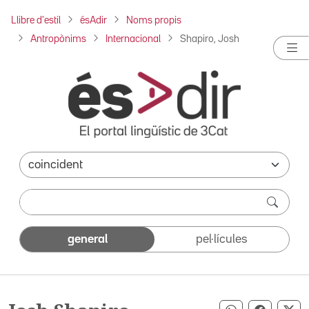
Llibre d'estil
ésAdir
Noms propis
Antropònims
Internacional
Shapiro, Josh
general
pel·lícules