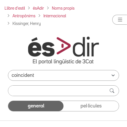
Llibre d'estil
ésAdir
Noms propis
Antropònims
Internacional
Kissinger, Henry
general
pel·lícules