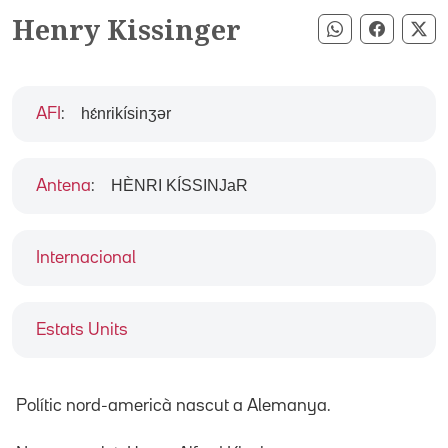
Henry Kissinger
Compartir pe
Compart
Co
hɛ́nrikísinʒər
AFI
:
HÈNRI KÍSSINJaR
Antena
:
Internacional
Estats Units
Polític nord-americà nascut a Alemanya.