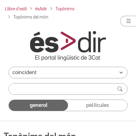
Llibre d'estil
ésAdir
Topònims
Topònims del món
general
pel·lícules