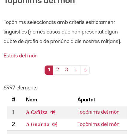
Topònims del món
Topònims seleccionats amb criteris estrictament
lingüístics (només casos que han presentat algun
dubte de grafia o de pronúncia als nostres mitjans).
Estats del món
1
2
3
6997 elements
#
Nom
Apartat
A Cañiza
1
Topònims del món
A Guarda
2
Topònims del món