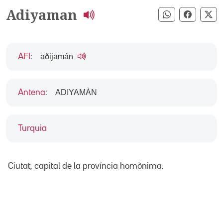
Adiyaman
Compartir pe
Compart
Co
aðijamán
AFI
:
ADIYAMÀN
Antena
:
Turquia
Ciutat, capital de la província homònima.