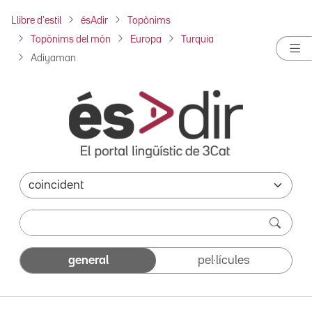
Llibre d'estil
ésAdir
Topònims
Topònims del món
Europa
Turquia
Adiyaman
general
pel·lícules