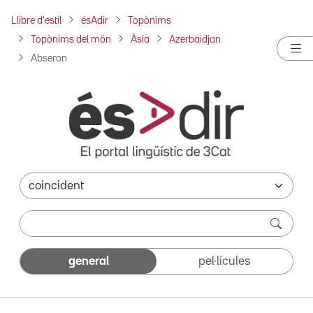
Llibre d'estil
ésAdir
Topònims
Topònims del món
Àsia
Azerbaidjan
Abseron
general
pel·lícules