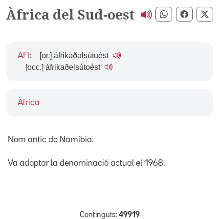
Àfrica del Sud-oest
Compartir pe
Compart
Co
[or.] áfɾikəðəlsútuést
AFI
:
[occ.] áfɾikaðelsútoést
Àfrica
Nom antic de
Namíbia
.
Va adoptar la denominació actual el 1968.
Continguts:
49919