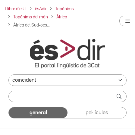
Llibre d'estil
ésAdir
Topònims
Topònims del món
Àfrica
Àfrica del Sud-oes...
general
pel·lícules