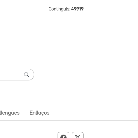
Continguts:
49919
 llengües
Enllaços