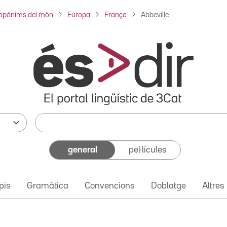
opònims del món
Europa
França
Abbeville
general
pel·lícules
pis
Gramàtica
Convencions
Doblatge
Altres