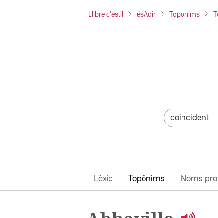
Llibre d'estil
ésAdir
Topònims
T
Lèxic
Topònims
Noms pro