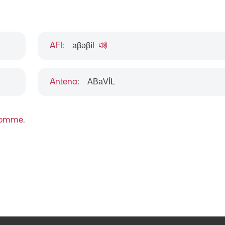
aβəβíl
AFI
:
ABaVÍL
Antena
:
omme
.