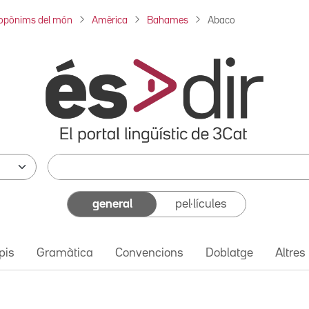
opònims del món
Amèrica
Bahames
Abaco
general
pel·lícules
pis
Gramàtica
Convencions
Doblatge
Altres