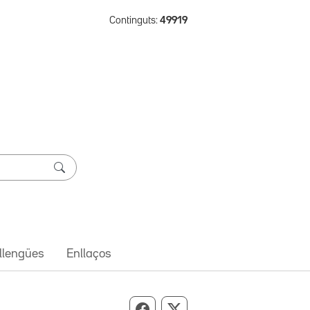
Continguts:
49919
 llengües
Enllaços