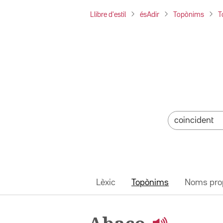
Llibre d'estil
ésAdir
Topònims
T
Lèxic
Topònims
Noms pro