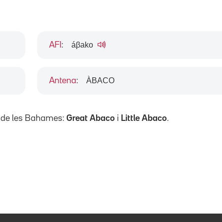
áβako
AFI
:
ÀBACO
Antena
:
ag de les Bahames:
Great Abaco
i
Little Abaco
.