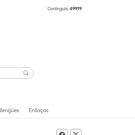
Continguts:
49919
 llengües
Enllaços