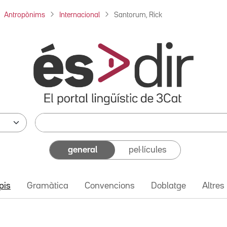
Antropònims
Internacional
Santorum, Rick
general
pel·lícules
pis
Gramàtica
Convencions
Doblatge
Altres