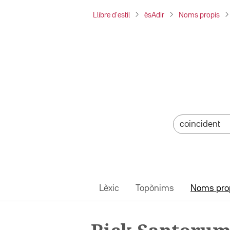
Llibre d'estil
ésAdir
Noms propis
Lèxic
Topònims
Noms pro