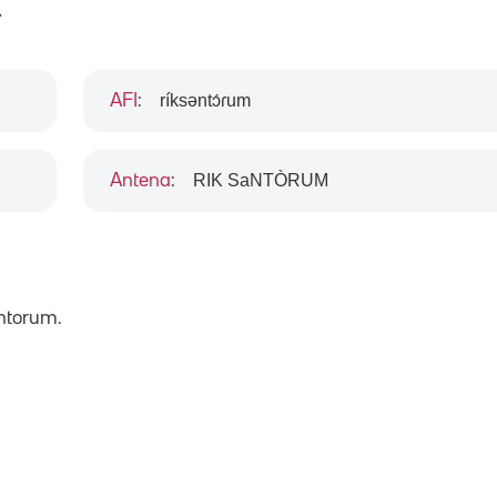
m
ríksəntɔ́ɾum
AFI
:
RIK SaNTÒRUM
Antena
:
ntorum.