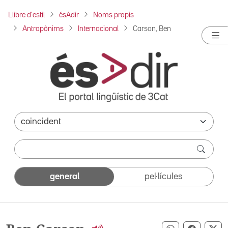
Llibre d'estil
ésAdir
Noms propis
Antropònims
Internacional
Carson, Ben
general
pel·lícules