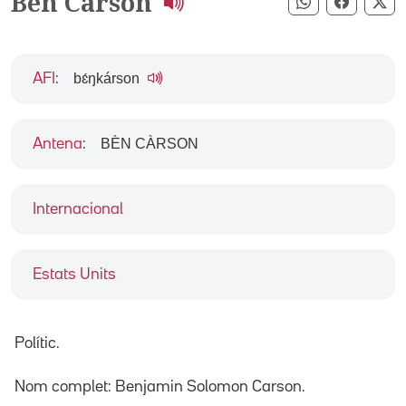
Ben Carson
Compartir pe
Compart
Co
bɛ́ŋkárson
AFI
:
BÈN CÀRSON
Antena
:
Internacional
Estats Units
Polític.
Nom complet: Benjamin Solomon Carson.