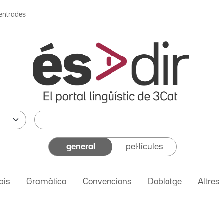
 entrades
general
pel·lícules
pis
Gramàtica
Convencions
Doblatge
Altres