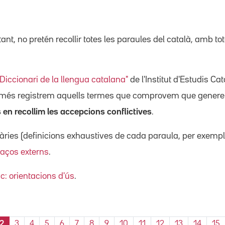
tant, no pretén recollir totes les paraules del català, amb to
"Diccionari de la llengua catalana"
de l'Institut d'Estudis C
només registrem aquells termes que comprovem que gener
en recollim les accepcions conflictives
.
ies (definicions exhaustives de cada paraula, per exemple
laços externs
.
ic: orientacions d'ús
.
2
3
4
5
6
7
8
9
10
11
12
13
14
15