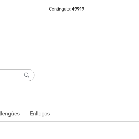
Continguts:
49919
 llengües
Enllaços