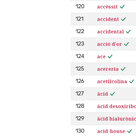
accèssit
120
accident
121
accidental
122
acció d'or
123
ace
124
acereria
125
acetilcolina
126
àcid
127
àcid desoxirib
128
àcid hialuròni
129
acid-house
130