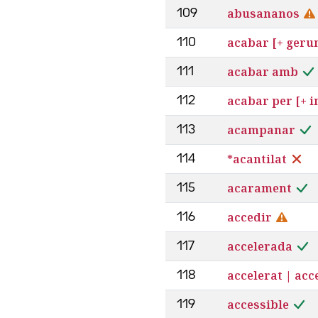
abusananos
109
acabar [+ geru
110
acabar amb
111
acabar per [+ in
112
acampanar
113
*acantilat
114
acarament
115
accedir
116
accelerada
117
accelerat | acc
118
accessible
119