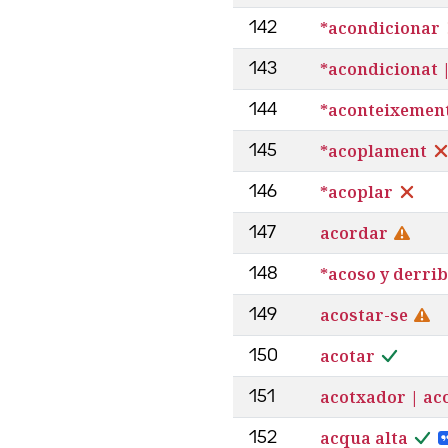
*acondicionar
142
*acondicionat 
143
*aconteixemen
144
*acoplament
145
*acoplar
146
acordar
147
*acoso y derri
148
acostar-se
149
acotar
150
acotxador | ac
151
acqua alta
152