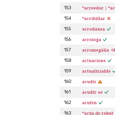
*acreedor | *a
153
*acribillar
154
acrodansa
155
acroioga
156
acromegàlia
157
actuacions
158
actualitzable
159
acudir
160
acudir-se
161
acufen
162
*acús de rebut
163