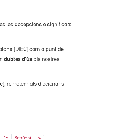
tes les accepcions o significats
atalans (DIEC) com a punt de
en
dubtes d'ús
als nostres
), remetem als diccionaris i
16
Següent