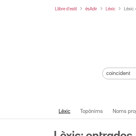
Llibre d'estil
ésAdir
Lèxic
Lèxic:
Lèxic
Topònims
Noms pro