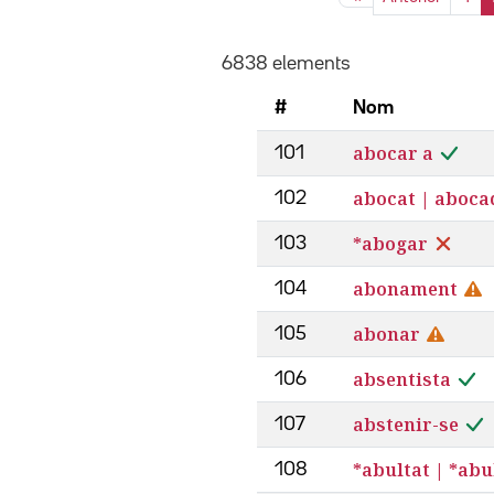
6838 elements
#
Nom
abocar a
101
abocat | aboca
102
*abogar
103
abonament
104
abonar
105
absentista
106
abstenir-se
107
*abultat | *ab
108