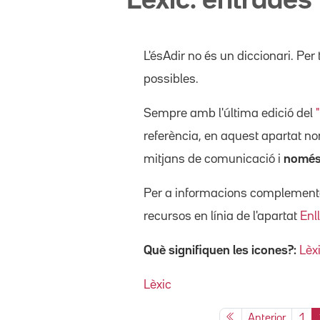
Lèxic: entrades
L'ésAdir no és un diccionari. Per 
possibles.
Sempre amb l'última edició del
referència, en aquest apartat 
mitjans de comunicació i
només 
Per a informacions complementàr
recursos en línia de l'apartat
Enl
Què signifiquen les icones?:
Lèx
Lèxic
Anterior
1