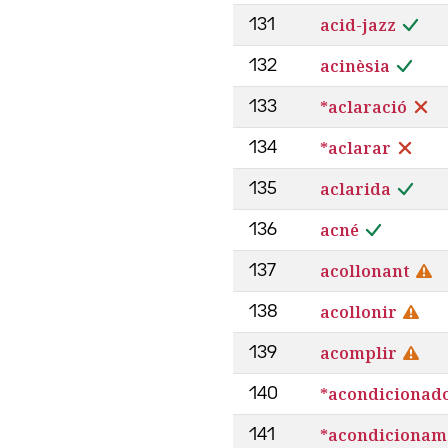
acid-jazz
131
acinèsia
132
*aclaració
133
*aclarar
134
aclarida
135
acné
136
acollonant
137
acollonir
138
acomplir
139
*acondicionado
140
*acondicionam
141