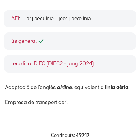
[or.] əeɾulíniə
[occ.] əeɾolínia
AFI
:
ús general
recollit al DIEC (DIEC2 - juny 2024)
Adaptació de l'anglès
airline
, equivalent a
línia aèria
.
Empresa de transport aeri.
Continguts:
49919