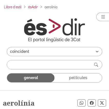
Llibre d'estil
ésAdir
aerolínia
general
pel·lícules
aerolínia
Compartir pe
Compart
Co