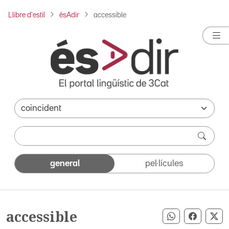
Llibre d'estil
ésAdir
accessible
general
pel·lícules
accessible
Compartir pe
Compart
Co