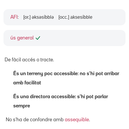
[or.] əksəsíbblə
[occ.] aksesíbble
AFI
:
ús general
De fàcil accés o tracte.
És un terreny poc accessible: no s'hi pot arribar
amb facilitat
És una directora accessible: s'hi pot parlar
sempre
No s'ha de confondre amb
assequible
.