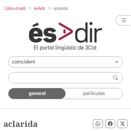
Llibre d'estil
ésAdir
aclarida
general
pel·lícules
aclarida
Compartir pe
Compart
Co