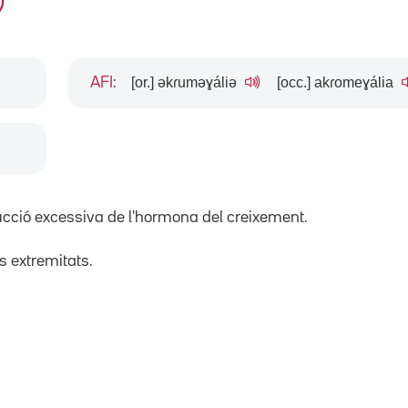
[or.] əkɾuməɣáliə
[occ.] akɾomeɣália
AFI
:
cció excessiva de l'hormona del creixement.
s extremitats.