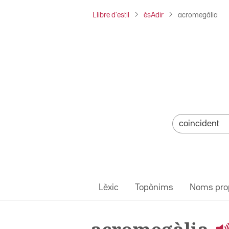
Llibre d'estil
ésAdir
acromegàlia
Lèxic
Topònims
Noms pro