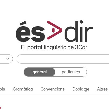
general
pel·lícules
pis
Gramàtica
Convencions
Doblatge
Altres