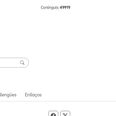
Continguts:
49919
 llengües
Enllaços