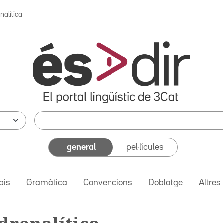
enalítica
general
pel·lícules
pis
Gramàtica
Convencions
Doblatge
Altres