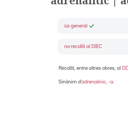
adrenalític | 
ús general
no recollit al DIEC
Recollit, entre altres obres, al
D
Sinònim d'
adrenalínic, -a
.