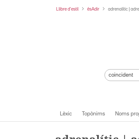
Llibre d'estil
ésAdir
adrenalític | adr
Lèxic
Topònims
Noms pro