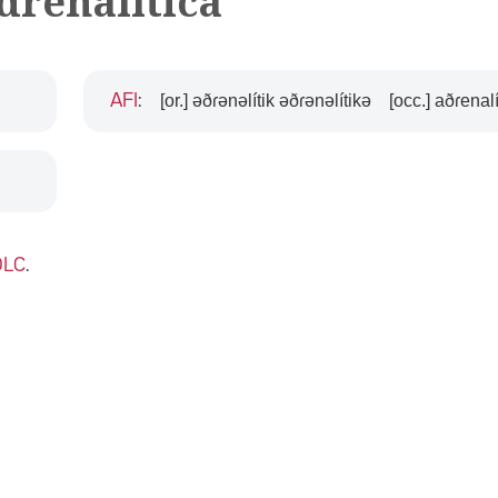
adrenalítica
[or.] əðɾənəlítik əðɾənəlítikə
[occ.] aðɾenalí
AFI
:
DLC
.