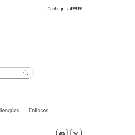
Continguts:
49919
 llengües
Enllaços