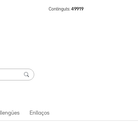
Continguts:
49919
 llengües
Enllaços