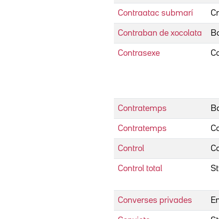
Contraatac submarí
Cr
Contraban de xocolata
Bo
Contrasexe
C
Contratemps
Ba
Contratemps
C
Control
Co
Control total
S
Converses privades
En