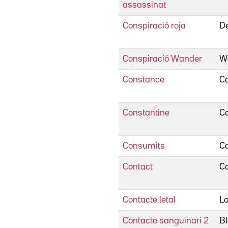
assassinat
Conspiració roja
De
Conspiració Wander
W
Constance
C
Constantine
Co
Consumits
C
Contact
Co
Contacte letal
Lo
Contacte sanguinari 2
Bl