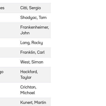
les
Citti, Sergio
Shadyac, Tom
Frankenheimer,
John
Lang, Rocky
Franklin, Carl
West, Simon
go
Hackford,
Taylor
Crichton,
Michael
Kunert, Martin