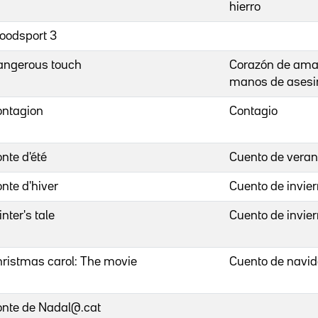
hierro
oodsport 3
angerous touch
Corazón de ama
manos de asesi
ontagion
Contagio
nte d'été
Cuento de vera
nte d'hiver
Cuento de invie
nter's tale
Cuento de invie
ristmas carol: The movie
Cuento de navi
nte de Nadal@.cat