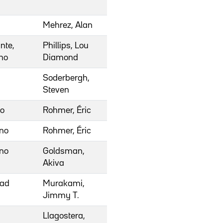
Mehrez, Alan
nte,
Phillips, Lou
no
Diamond
Soderbergh,
Steven
no
Rohmer, Éric
rno
Rohmer, Éric
rno
Goldsman,
Akiva
dad
Murakami,
Jimmy T.
Llagostera,