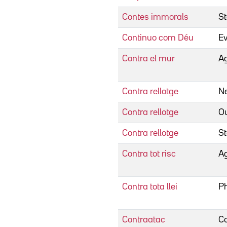
Contes immorals
St
Continuo com Déu
E
Contra el mur
Ag
Contra rellotge
Ne
Contra rellotge
Ou
Contra rellotge
St
Contra tot risc
Ag
Contra tota llei
Ph
Contraatac
Co