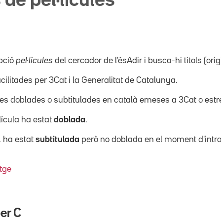
 de pel·lícules
pció
pel·lícules
del cercador de l'ésAdir i busca-hi títols (orig
acilitades per 3Cat i la Generalitat de Catalunya.
ícules doblades o subtitulades en català emeses a 3Cat o es
·lícula ha estat
doblada
.
, ha estat
subtitulada
però no doblada en el moment d'intro
tge
per
C