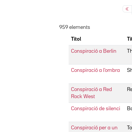
959 elements
Títol
Tí
Conspiració a Berlin
T
Conspiració a l'ombra
S
Conspiració a Red
R
Rock West
Conspiració de silenci
Ba
Conspiració per a un
To