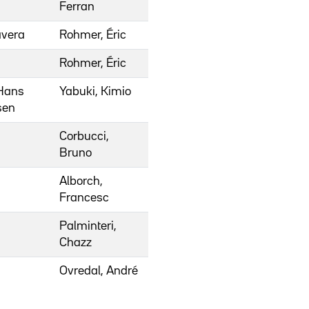
Ferran
avera
Rohmer, Éric
Rohmer, Éric
 Hans
Yabuki, Kimio
sen
Corbucci,
Bruno
Alborch,
Francesc
Palminteri,
Chazz
Ovredal, André