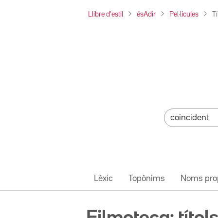
Llibre d'estil
ésAdir
Pel·lícules
Tí
Lèxic
Topònims
Noms pro