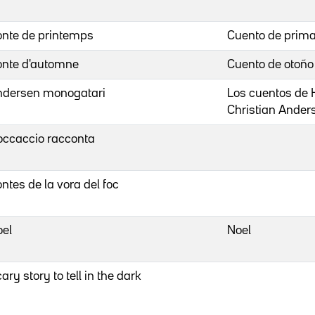
nte de printemps
Cuento de prim
onte d'automne
Cuento de otoño
ndersen monogatari
Los cuentos de
Christian Ander
ccaccio racconta
ntes de la vora del foc
el
Noel
ary story to tell in the dark