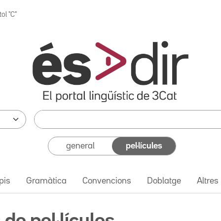
tol "C"
general
pel·lícules
pis
Gramàtica
Convencions
Doblatge
Altres