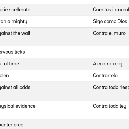
orie scellerate
Cuentos inmora
van almighty
Sigo como Dios
ainst the wall
Contra el muro
rvous ticks
t of time
A contrarreloj
olen
Contrarreloj
ainst all odds
Contra todo ries
ysical evidence
Contra toda ley
unterforce