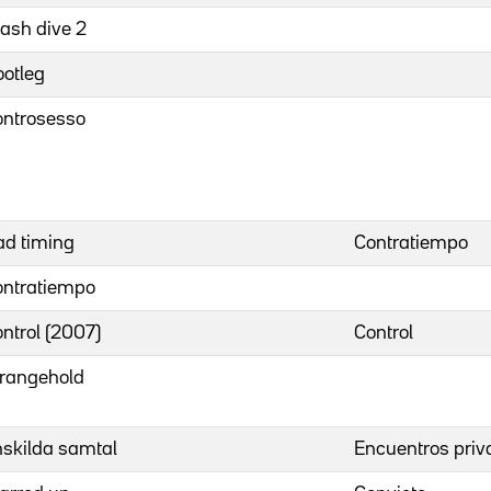
ash dive 2
otleg
ontrosesso
d timing
Contratiempo
ontratiempo
ntrol (2007)
Control
trangehold
skilda samtal
Encuentros priv