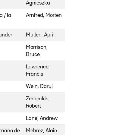
Agnieszka
a / la
Arnfred, Morten
ander
Mullen, April
Morrison,
Bruce
Lawrence,
Francis
Wein, Daryl
Zemeckis,
Robert
Lane, Andrew
a mano de
Mehrez, Alain