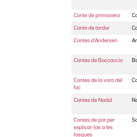
Conte de primavera
Co
Conte de tardor
C
Contes d'Andersen
A
Contes de Boccaccio
Bo
Contes de la vora del
Co
foc
Contes de Nadal
No
Contes de por per
Sc
explicar-los a les
fosques