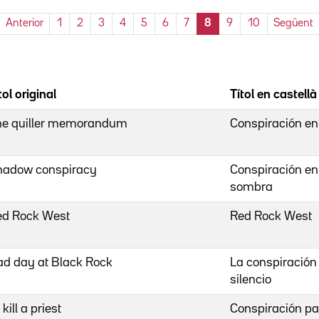
Anterior
1
2
3
4
5
6
7
8
9
10
Següent
tol original
Títol en castellà
he quiller memorandum
Conspiración en
hadow conspiracy
Conspiración en
sombra
ed Rock West
Red Rock West
d day at Black Rock
La conspiración
silencio
 kill a priest
Conspiración p