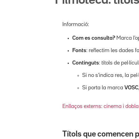
Filmoteca: títols
Informació:
Com es consulta?
Marca l'o
Fonts
: reflectim les dades f
Continguts
: títols de pel·l
Si no s'indica res, la pel
Si porta la marca
VOSC
Enllaços externs: cinema i dobla
Títols que comencen 