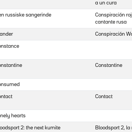
a un cura
n russiske sangerinde
Conspiración roj
cantante rusa
ander
Conspiración W
onstance
nstantine
Constantine
onsumed
ntact
Contact
nely hearts
oodsport 2: the next kumite
Bloodsport 2, l