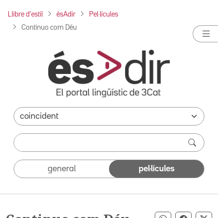
Llibre d'estil
ésAdir
Pel·lícules
Continuo com Déu
general
pel·lícules