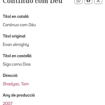
Continuo com Déu
Compartir pe
Compart
Co
Títol en català
Continuo com Déu
Títol original
Evan almighty
Títol en castellà
Sigo como Dios
Direcció
Shadyac, Tom
Any de producció
2007