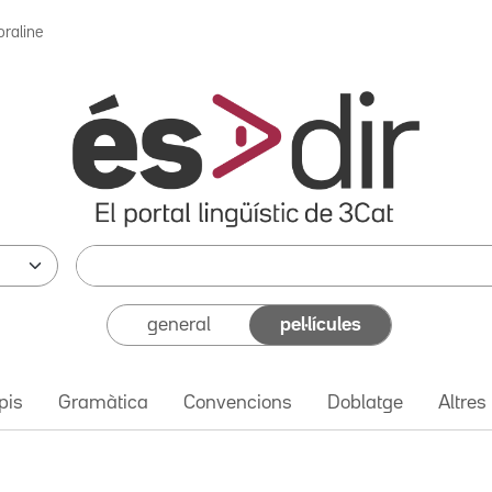
oraline
general
pel·lícules
pis
Gramàtica
Convencions
Doblatge
Altres