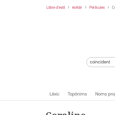
Llibre d'estil
ésAdir
Pel·lícules
C
Lèxic
Topònims
Noms pro