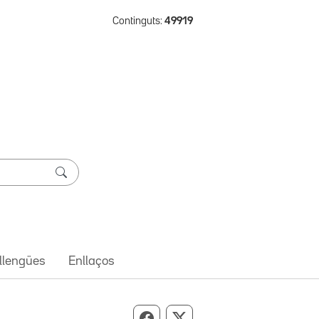
Continguts:
49919
 llengües
Enllaços