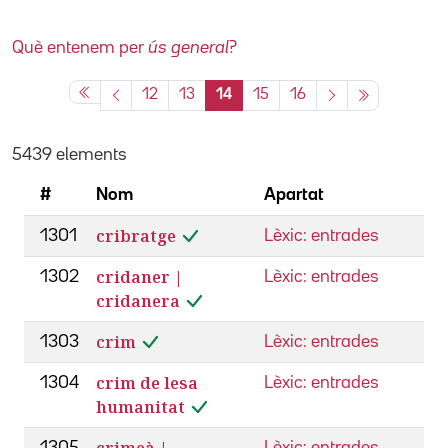
Què entenem per
ús general
?
12
13
14
15
16
5439 elements
#
Nom
Apartat
cribratge
1301
Lèxic: entrades
cridaner |
1302
Lèxic: entrades
cridanera
crim
1303
Lèxic: entrades
crim de lesa
1304
Lèxic: entrades
humanitat
crimeà |
1305
Lèxic: entrades