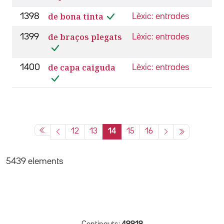
de bona tinta
1398
Lèxic: entrades
de braços plegats
1399
Lèxic: entrades
de capa caiguda
1400
Lèxic: entrades
12
13
14
15
16
5439 elements