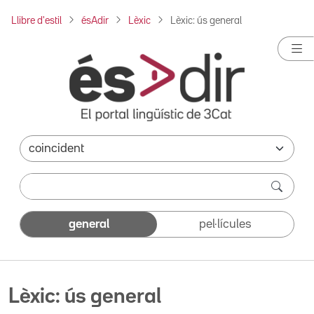
Llibre d'estil
ésAdir
Lèxic
Lèxic: ús general
general
pel·lícules
Lèxic: ús general