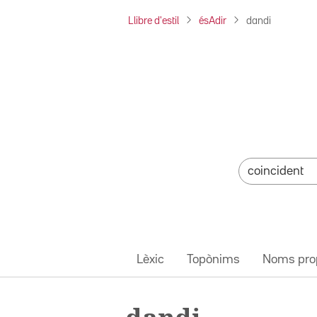
Llibre d'estil
ésAdir
dandi
Lèxic
Topònims
Noms pro