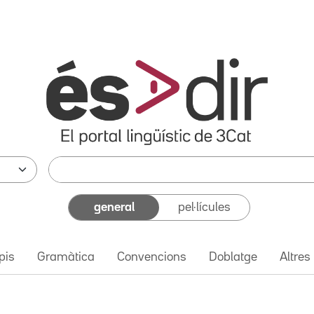
general
pel·lícules
pis
Gramàtica
Convencions
Doblatge
Altres