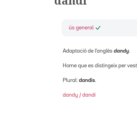
dandi
ús general
Adaptació de l'anglès
dandy
.
Home que es distingeix per ves
Plural:
dandis
.
dandy / dandi