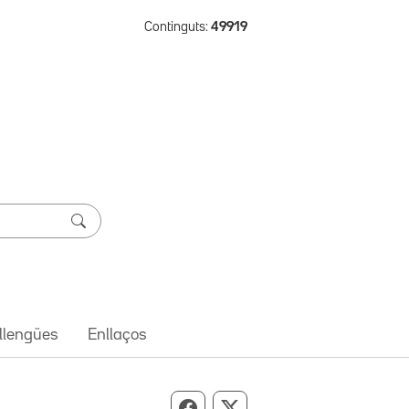
Continguts:
49919
 llengües
Enllaços