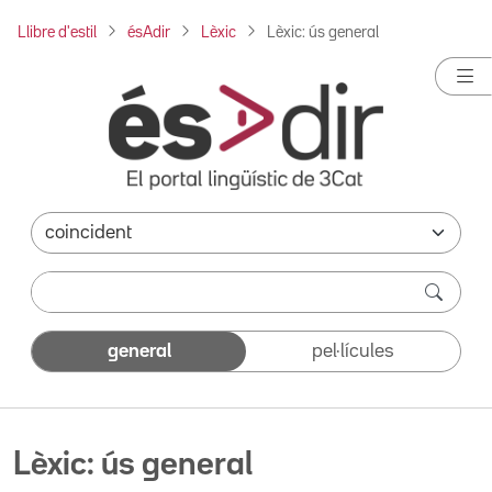
Llibre d'estil
ésAdir
Lèxic
Lèxic: ús general
general
pel·lícules
Lèxic: ús general