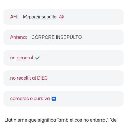
kɔ́rpoɾeinsepúlto
AFI
:
CÒRPORE INSEPÚLTO
Antena
:
ús general
no recollit al DIEC
cometes o cursiva
Llatinisme que significa "amb el cos no enterrat", "de