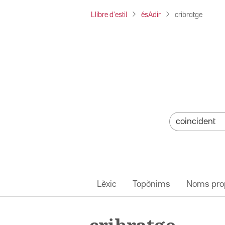
Llibre d'estil
ésAdir
cribratge
Lèxic
Topònims
Noms pro