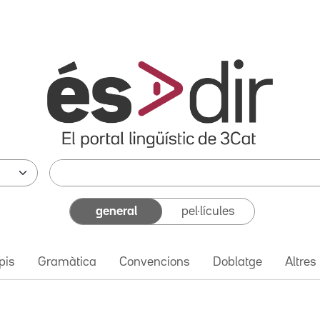
general
pel·lícules
pis
Gramàtica
Convencions
Doblatge
Altres