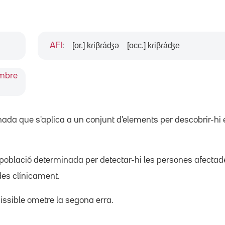
[or.] kɾiβɾáʤə
[occ.] kɾiβɾáʤe
AFI
:
embre
ada que s'aplica a un conjunt d'elements per descobrir-hi e
 població determinada per detectar-hi les persones afectad
es clínicament.
missible ometre la segona erra.