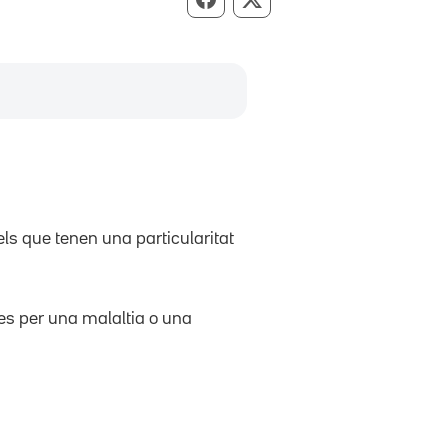
Compartir per Facebook
Compartir per X
ls que tenen una particularitat
es per una malaltia o una