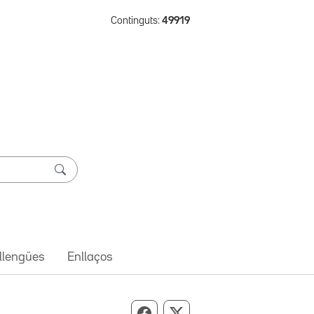
Continguts:
49919
 llengües
Enllaços