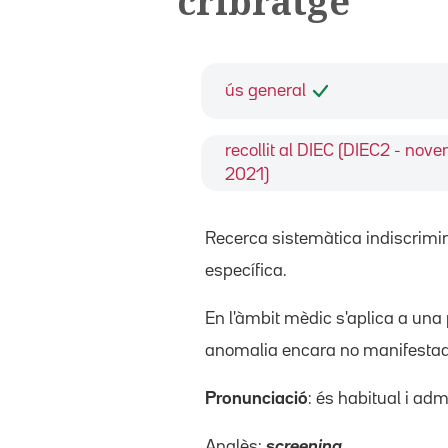
cribratge
ús general
recollit al DIEC (DIEC2 - nov
2021)
Recerca sistemàtica indiscrimin
específica.
En l'àmbit mèdic s'aplica a una
anomalia encara no manifestad
Pronunciació
: és habitual i ad
Anglès:
screening
.