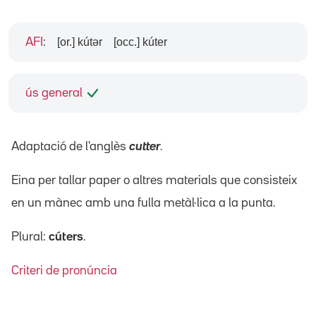
[or.] kútər
[occ.] kúter
AFI
:
ús general
Adaptació de l'anglès
cutter
.
Eina per tallar paper o altres materials que consisteix
en un mànec amb una fulla metàl·lica a la punta.
Plural:
cúters
.
Criteri de pronúncia