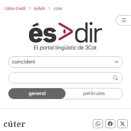
Llibre d'estil
ésAdir
cúter
general
pel·lícules
cúter
Compartir pe
Compart
Co