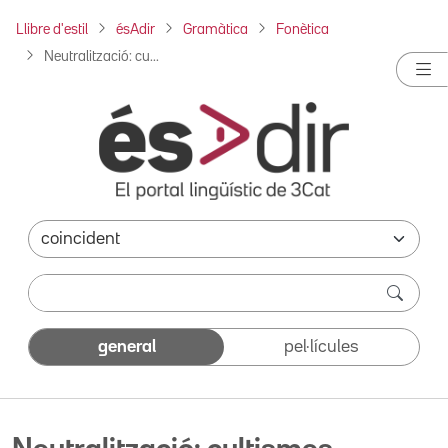
Llibre d'estil
ésAdir
Gramàtica
Fonètica
Neutralització: cu...
general
pel·lícules