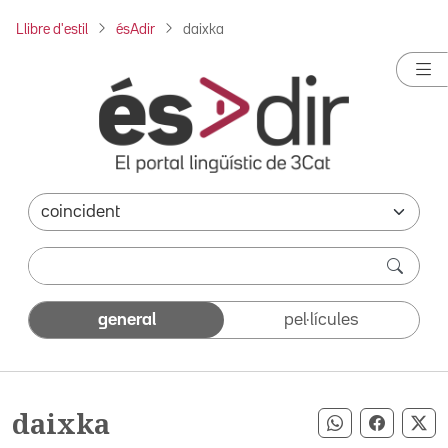
Llibre d'estil
ésAdir
daixka
general
pel·lícules
daixka
Compartir pe
Compart
Co