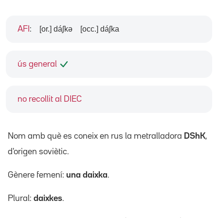
[or.] dáʃkə
[occ.] dáʃka
AFI
:
ús general
no recollit al DIEC
Nom amb què es coneix en rus la metralladora
DShK
,
d'origen soviètic.
Gènere femení:
una daixka
.
Plural:
daixkes
.