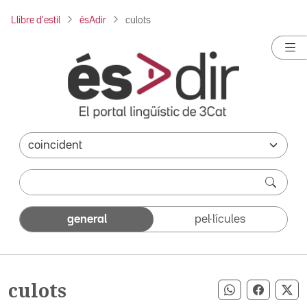
Llibre d'estil
ésAdir
culots
general
pel·lícules
culots
Compartir pe
Compart
Co