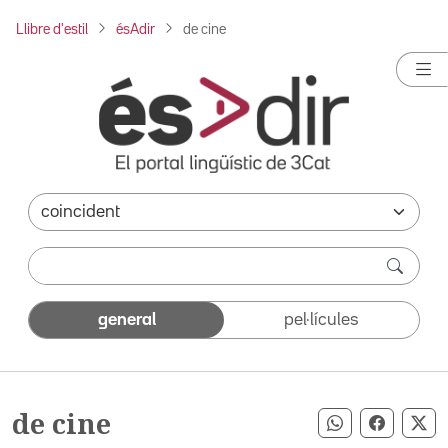
Llibre d'estil
ésAdir
de cine
general
pel·lícules
de cine
Compartir pe
Compart
Co